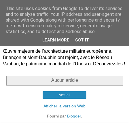
This site uses cookies from Google to deliver its services
Briançon, Mont-Dauphin,
and to analyze traffic. Your IP address and user-agent are
shared with Google along with performance and security
Vauban Unesco Hautes-
metrics to ensure quality of service, generate usage
statistics, and to detect and address abuse.
Alpes
LEARN MORE
GOT IT
Œuvre majeure de l’architecture militaire européenne,
Briançon et Mont-Dauphin ont rejoint, avec le Réseau
Vauban, le patrimoine mondial de l’Unesco. Découvrez-les !
Aucun article
Accueil
Afficher la version Web
Fourni par
Blogger
.