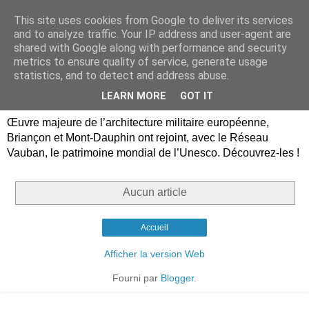
This site uses cookies from Google to deliver its services
Briançon, Mont-Dauphin,
and to analyze traffic. Your IP address and user-agent are
shared with Google along with performance and security
Vauban Unesco Hautes-
metrics to ensure quality of service, generate usage
statistics, and to detect and address abuse.
Alpes
LEARN MORE
GOT IT
Œuvre majeure de l’architecture militaire européenne,
Briançon et Mont-Dauphin ont rejoint, avec le Réseau
Vauban, le patrimoine mondial de l’Unesco. Découvrez-les !
Aucun article
Accueil
Afficher la version Web
Fourni par
Blogger
.