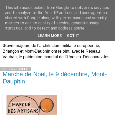
This site uses cookies from Google to deliver its services
Briançon, Mont-Dauphin,
and to analyze traffic. Your IP address and user-agent are
shared with Google along with performance and security
Vauban Unesco Hautes-
metrics to ensure quality of service, generate usage
statistics, and to detect and address abuse.
Alpes
LEARN MORE
GOT IT
Œuvre majeure de l’architecture militaire européenne,
Briançon et Mont-Dauphin ont rejoint, avec le Réseau
Vauban, le patrimoine mondial de l’Unesco. Découvrez-les !
29 nov. 2012
Marché de Noël, le 9 décembre, Mont-
Dauphin