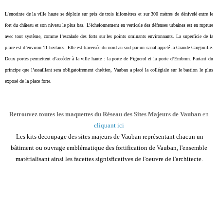
L’enceinte de la ville haute se déploie
sur près de trois kilomètres et sur 300
mètres de dénivelé entre le
fort du château
et son niveau le plus bas. L’échelonnement en
verticale des défenses urbaines est en rupture
avec
tout système, comme l’escalade des forts sur les points
ominants environnants.
La superficie de la
place est d’environ 11 hectares. Elle est traversée du nord au sud par un canal appelé la
Grande Gargouille.
Deux portes permettent d’accéder à la ville haute : la porte de Pignerol et la porte
d’Embrun. Partant du
principe que l’assaillant sera obligatoirement chrétien, Vauban a placé la collégiale sur le
bastion le plus
exposé de la place forte.
R
etrouvez
toutes les maquettes du Réseau des Sites Majeurs de Vauban
en
cliquant ici
Les kits decoupage des sites majeurs de Vauban représentant chacun un
bâtiment ou ouvrage emblématique des fortification de Vauban, l'ensemble
matérialisant ainsi les facettes signisficatives de l'oeuvre de l'architecte.