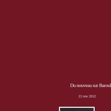
découverte du patrimoine. Après Réo
Crépin et Guillestre, les panorama
Eygliers viennent d’être installés. « 
imaginaire », le livret Circuits du pat
support idéal pour découvrir les
Guillestrois. Une carte-dépliant
également de découvrir quelque
remarquables du territoire où sont i
tables d’orientation.
Ces documents ont été réalisés dans
PIT des Hautes vallées qui regroupe 2
français et italiens. A travers ce p
transfrontalier.
Financements : programme européen 
communes du Guillestrois.
Du nouveau sur Baroul
21 nov. 2012
Exposition 