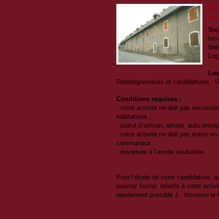
La M
neuf
Sup
loc
libé
Log
Loy
Renseignements et candidatures : 
Conditions requises :
- votre activité ne doit pas nécessit
habitations ;
- statut d’artisan, artiste, auto entrep
- votre activité ne doit pas entrer 
communaux ;
- ouverture à l’année souhaitée.
Pour l’étude de votre candidature,
pourrez fournir, relatifs à votre activ
rapidement possible à :
Monsieur le