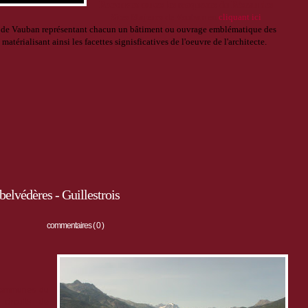
R
etrouvez
toutes les maquettes du Réseau des
Sites Majeurs de Vauban
en
cliquant ici
s de Vauban représentant chacun un bâtiment ou ouvrage emblématique des
matérialisant ainsi les facettes signisficatives de l'oeuvre de l'architecte.
belvédères - Guillestrois
commentaires ( 0 )
 communes du
circuits de