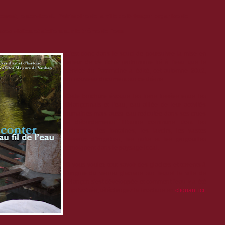
nant, le service du Patrimoine de la ville de Briançon organise de
es visites et ateliers sur le thème de l'eau.
C'est donc dans le souci de poursuivre la mise en
valeur de ce riche partrimoine lié à l'eau que le
service du Patrimoine a édité, cet automne 2012,
un nouveau document sur ce thème.
Cette brochure évoque les liens tissées entre les
Briançonnais et l'eau, eau alliée de leur activités
humaines mais aussi eau redoutée dans ses crues
et débordements. Histoire commune dont les
industries, les fontaines, les lavoirs, les vastes
réseaux d'irrigation, les puits et les gargouilles
témoignent dans le paysage local.
Si vous voulez tout savoir des glaciers et torrents à
l'origine du verrou glaciaire sur lequel la ville de
Briançon s'est développée et comment l'eau y a été
apprivoisée, téléchargez la brochure en
cliquant ici
.