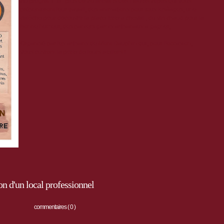
Au programme : plus de 20 artisans des Hautes-Alpes qui vous
présenteront leur travail, des animations pour tous lesâages, une
calèche pour découvrir la place forte à cheval , du vin chaud pour la
bonne humeur, des paniers garnis artisanaux à gagner,...
Organisé par les artisans de Mont Dauphin qui, pour l'occasion,
vous ouvrent la porte de leurs ateliers !
n d'un local professionnel
commentaires ( 0 )