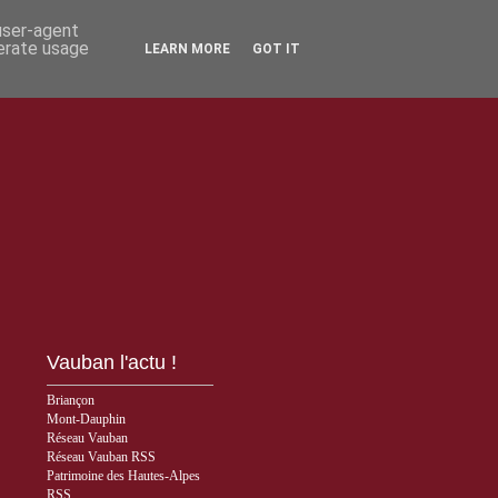
 user-agent
nerate usage
LEARN MORE
GOT IT
Vauban l'actu !
Briançon
Mont-Dauphin
Réseau Vauban
Réseau Vauban RSS
Patrimoine des Hautes-Alpes
RSS