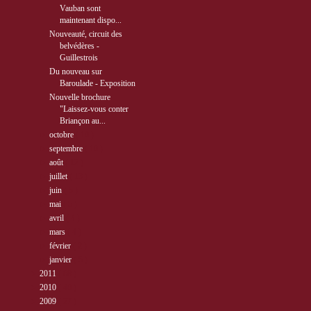
Vauban sont
maintenant dispo...
Nouveauté, circuit des
belvédères -
Guillestrois
Du nouveau sur
Baroulade - Exposition
Nouvelle brochure
"Laissez-vous conter
Briançon au...
►
octobre
( 10 )
►
septembre
( 10 )
►
août
( 12 )
►
juillet
( 13 )
►
juin
( 5 )
►
mai
( 5 )
►
avril
( 4 )
►
mars
( 4 )
►
février
( 2 )
►
janvier
( 5 )
►
2011
( 68 )
►
2010
( 40 )
►
2009
( 27 )