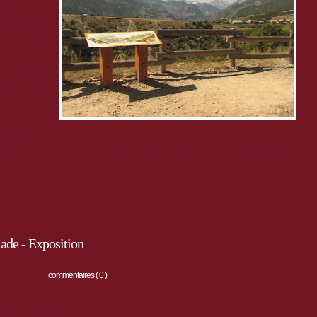
tier, Saint-
s de Vars et
Entre réel et
rimoine est le
 communes du
 vous permet
s panoramas
nstallées des
 le cadre du
5 partenaires
rogramme, le projet, nommé Sites phares, vise à créer un réseau culturel
Alcotra 2007-2013, région PACA, Conseil général 05 et Communauté de
ade - Exposition
commentaires ( 0 )
"le patrimoine du Guillestrois vu par ses habitants" : 8 nouveaux