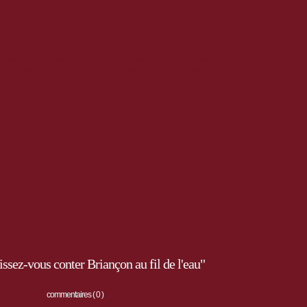
ont à découvrir.
en prêt gratuit. Contacter la Communauté de communes du Guillestrois.
 de 2m sur 80 cm système roll up avec fixation intégrée : cultiver la vigne,
e pain
tiliser une source d’eau chaude
maréchal-ferrant
irriguer les
,u
, être
,
ar les canaux , garder
un refuge Napoléon
limenter une place forte en
, a
ssez-vous conter Briançon au fil de l'eau"
commentaires ( 0 )