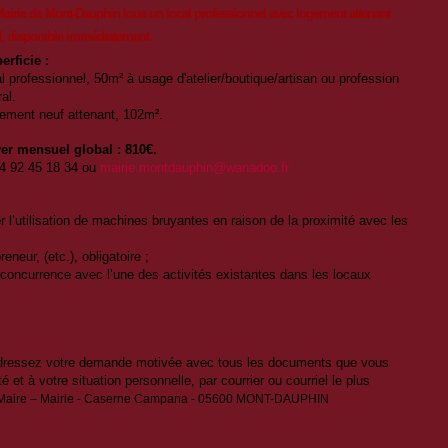
airie de Mont-Dauphin loue un local professionnel avec logement attenant
, disponible immédiatement.
erficie :
al professionnel, 50m² à usage d'atelier/boutique/artisan ou profession
ral.
ement neuf attenant, 102m².
er mensuel global : 810€.
04 92 45 18 34 ou
mairie.montdauphin@wanadoo.fr
er l’utilisation de machines bruyantes en raison de la proximité avec les
reneur, (etc.), obligatoire ;
en concurrence avec l’une des activités existantes dans les locaux
 adressez votre demande motivée avec tous les documents que vous
ité et à votre situation personnelle, par courrier ou courriel le plus
 Maire – Mairie - Caserne Campana - 05600 MONT-DAUPHIN