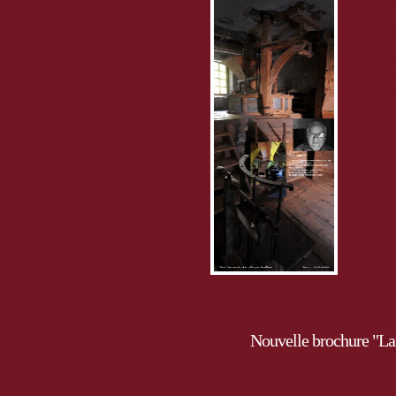
panneaux s
Exposition 
16 panneaux
fabriquer l
cultures p
eau
, etc.
Nouvelle brochure "Lai