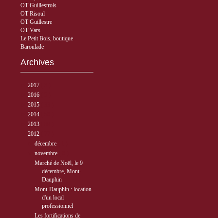
OT Guillestrois
OT Risoul
OT Guillestre
OT Vars
Le Petit Bois, boutique
Baroulade
Archives
►
2017
( 3 )
►
2016
( 5 )
►
2015
( 33 )
►
2014
( 56 )
►
2013
( 89 )
▼
2012
( 77 )
►
décembre
( 1 )
▼
novembre
( 6 )
Marché de Noël, le 9
décembre, Mont-
Dauphin
Mont-Dauphin : location
d'un local
professionnel
Les fortifications de