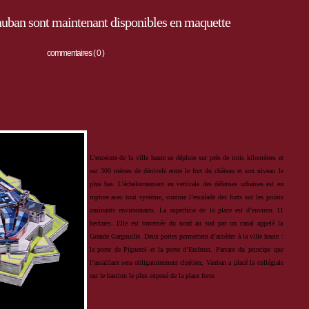
Vauban sont maintenant disponibles en maquette
commentaires ( 0 )
Nouveauté 2012
 kit de découpage de Briançon - Ville haute
L’enceinte de la ville haute se déploie
sur près de trois kilomètres et
sur 300
mètres de dénivelé entre le fort du château
et son niveau le
plus bas. L’échelonnement en
verticale des défenses urbaines est en
rupture avec
tout système, comme l’escalade des forts sur les points
ominants environnants.
La superficie de la place est d’environ 11
hectares. Elle est traversée du nord au sud par un canal appelé la
Grande Gargouille. Deux portes permettent d’accéder à la ville haute :
la porte de Pignerol et la porte
d’Embrun. Partant du principe que
l’assaillant sera obligatoirement chrétien, Vauban a placé la collégiale
sur le
bastion le plus exposé de la place forte.