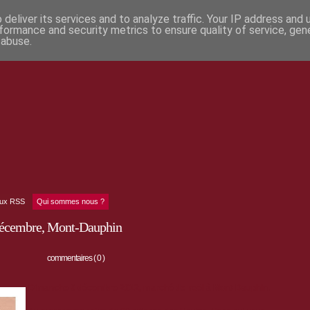
deliver its services and to analyze traffic. Your IP address and
formance and security metrics to ensure quality of service, ge
 abuse.
lux RSS
Qui sommes nous ?
 décembre, Mont-Dauphin
commentaires ( 0 )
Dimanche 9 décembre 2012, marché de noël à Mont-Dauphin.