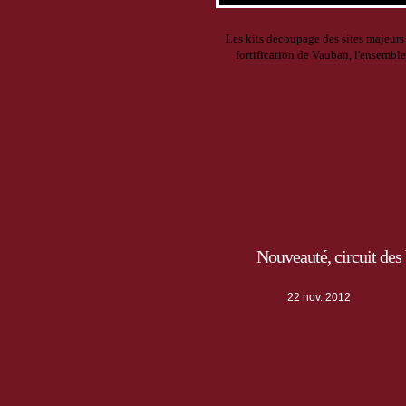
Les kits decoupage des sites majeur
fortification de Vauban, l'ensemble 
Nouveauté, circuit des 
22 nov. 2012
Nouveaux panoramas
Depuis cet été, la Communauté de
Guillestrois a mis en place des 