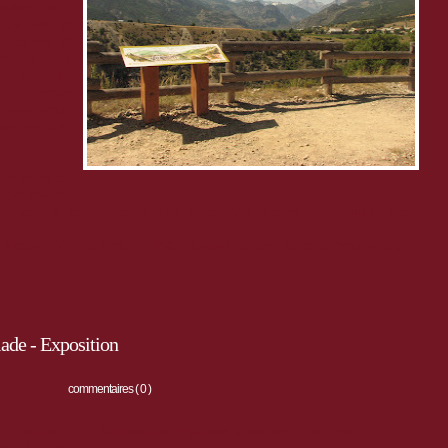
tier, Saint-
s de Vars et
Entre réel et
rimoine est le
 communes du
 vous permet
s panoramas
nstallées des
 le cadre du
5 partenaires
rogramme, le projet, nommé Sites phares, vise à créer un réseau culturel
Alcotra 2007-2013, région PACA, Conseil général 05 et Communauté de
ade - Exposition
commentaires ( 0 )
"le patrimoine du Guillestrois vu par ses habitants" : 8 nouveaux