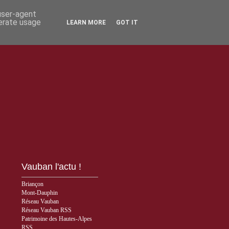
 user-agent
nerate usage
LEARN MORE
GOT IT
Vauban l'actu !
Briançon
Mont-Dauphin
Réseau Vauban
Réseau Vauban RSS
Patrimoine des Hautes-Alpes
RSS