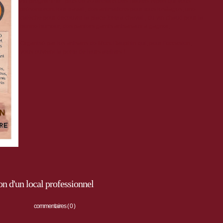
Au programme : plus de 20 artisans des Hautes-Alpes qui vous
présenteront leur travail, des animations pour tous lesâages, une
calèche pour découvrir la place forte à cheval , du vin chaud pour la
bonne humeur, des paniers garnis artisanaux à gagner,...
Organisé par les artisans de Mont Dauphin qui, pour l'occasion,
vous ouvrent la porte de leurs ateliers !
n d'un local professionnel
commentaires ( 0 )