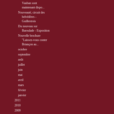
Vauban sont
maintenant dispo...
Nouveauté, circuit des
belvédères -
Guillestrois
Du nouveau sur
Baroulade - Exposition
Nouvelle brochure
"Laissez-vous conter
Briançon au...
►
octobre
( 10 )
►
septembre
( 10 )
►
août
( 12 )
►
juillet
( 13 )
►
juin
( 5 )
►
mai
( 5 )
►
avril
( 4 )
►
mars
( 4 )
►
février
( 2 )
►
janvier
( 5 )
►
2011
( 68 )
►
2010
( 40 )
►
2009
( 27 )