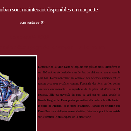
Vauban sont maintenant disponibles en maquette
commentaires ( 0 )
Nouveauté 2012
 kit de découpage de Briançon - Ville haute
L’enceinte de la ville haute se déploie
sur près de trois kilomètres et
sur 300
mètres de dénivelé entre le fort du château
et son niveau le
plus bas. L’échelonnement en
verticale des défenses urbaines est en
rupture avec
tout système, comme l’escalade des forts sur les points
ominants environnants.
La superficie de la place est d’environ 11
hectares. Elle est traversée du nord au sud par un canal appelé la
Grande Gargouille. Deux portes permettent d’accéder à la ville haute :
la porte de Pignerol et la porte
d’Embrun. Partant du principe que
l’assaillant sera obligatoirement chrétien, Vauban a placé la collégiale
sur le
bastion le plus exposé de la place forte.