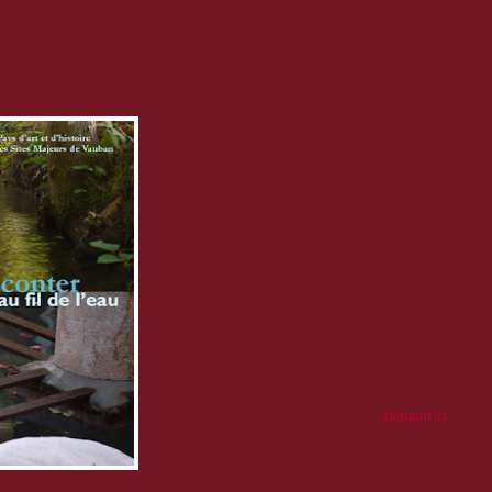
nant, le service du Patrimoine de la ville de Briançon organise de
es visites et ateliers sur le thème de l'eau.
C'est donc dans le souci de poursuivre la mise en
valeur de ce riche partrimoine lié à l'eau que le
service du Patrimoine a édité, cet automne 2012,
un nouveau document sur ce thème.
Cette brochure évoque les liens tissées entre les
Briançonnais et l'eau, eau alliée de leur activités
humaines mais aussi eau redoutée dans ses crues
et débordements. Histoire commune dont les
industries, les fontaines, les lavoirs, les vastes
réseaux d'irrigation, les puits et les gargouilles
témoignent dans le paysage local.
Si vous voulez tout savoir des glaciers et torrents à
l'origine du verrou glaciaire sur lequel la ville de
Briançon s'est développée et comment l'eau y a été
apprivoisée, téléchargez la brochure en
cliquant ici
.