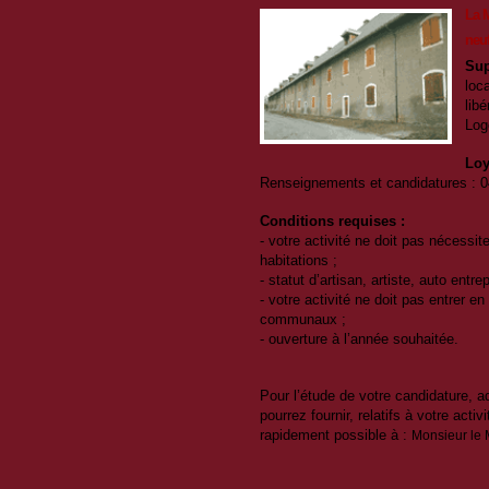
La M
neuf
Sup
loc
libé
Log
Loy
Renseignements et candidatures : 
Conditions requises :
- votre activité ne doit pas nécessit
habitations ;
- statut d’artisan, artiste, auto entrep
- votre activité ne doit pas entrer 
communaux ;
- ouverture à l’année souhaitée.
Pour l’étude de votre candidature,
pourrez fournir, relatifs à votre activ
rapidement possible à :
Monsieur le