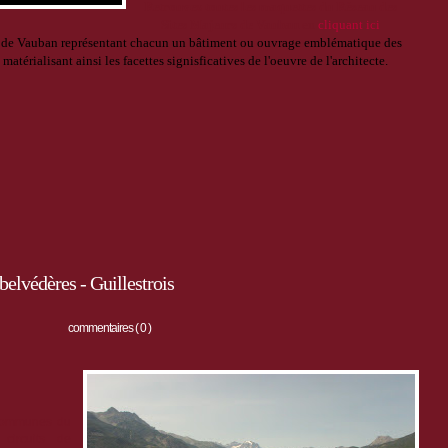
R
etrouvez
toutes les maquettes du Réseau des
Sites Majeurs de Vauban
en
cliquant ici
s de Vauban représentant chacun un bâtiment ou ouvrage emblématique des
matérialisant ainsi les facettes signisficatives de l'oeuvre de l'architecte.
belvédères - Guillestrois
commentaires ( 0 )
 communes du
circuits de