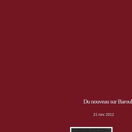
découverte du patrimoine. Après Réo
Crépin et Guillestre, les panorama
Eygliers viennent d’être installés. « 
imaginaire », le livret Circuits du pat
support idéal pour découvrir les
Guillestrois. Une carte-dépliant
également de découvrir quelque
remarquables du territoire où sont i
tables d’orientation.
Ces documents ont été réalisés dans
PIT des Hautes vallées qui regroupe 2
français et italiens. A travers ce p
transfrontalier.
Financements : programme européen 
communes du Guillestrois.
Du nouveau sur Baroul
21 nov. 2012
Exposition 