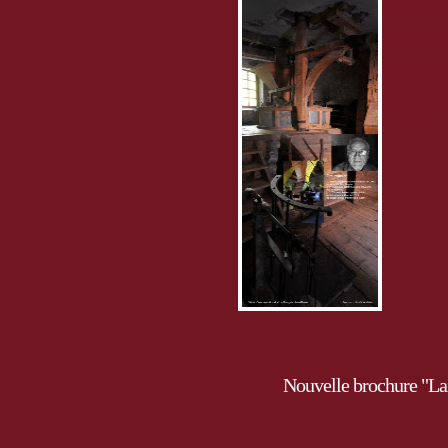
panneaux s
Exposition 
16 panneaux
fabriquer l
cultures p
eau
, etc.
Nouvelle brochure "Lai