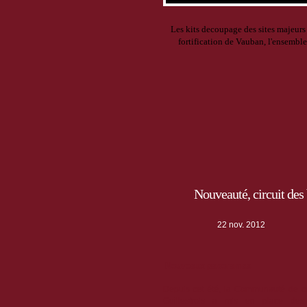
Les kits decoupage des sites majeur
fortification de Vauban, l'ensemble 
Nouveauté, circuit des 
22 nov. 2012
Nouveaux panoramas
Depuis cet été, la Communauté de
Guillestrois a mis en place des 