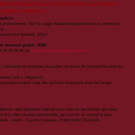
airie de Mont-Dauphin loue un local professionnel avec logement attenant
, disponible immédiatement.
erficie :
al professionnel, 50m² à usage d'atelier/boutique/artisan ou profession
ral.
ement neuf attenant, 102m².
er mensuel global : 810€.
04 92 45 18 34 ou
mairie.montdauphin@wanadoo.fr
er l’utilisation de machines bruyantes en raison de la proximité avec les
reneur, (etc.), obligatoire ;
en concurrence avec l’une des activités existantes dans les locaux
 adressez votre demande motivée avec tous les documents que vous
ité et à votre situation personnelle, par courrier ou courriel le plus
 Maire – Mairie - Caserne Campana - 05600 MONT-DAUPHIN