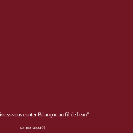
ont à découvrir.
en prêt gratuit. Contacter la Communauté de communes du Guillestrois.
 de 2m sur 80 cm système roll up avec fixation intégrée : cultiver la vigne,
e pain
tiliser une source d’eau chaude
maréchal-ferrant
irriguer les
,u
, être
,
ar les canaux , garder
un refuge Napoléon
limenter une place forte en
, a
ssez-vous conter Briançon au fil de l'eau"
commentaires ( 0 )