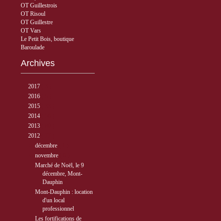
OT Guillestrois
OT Risoul
OT Guillestre
OT Vars
Le Petit Bois, boutique
Baroulade
Archives
►
2017
( 3 )
►
2016
( 5 )
►
2015
( 33 )
►
2014
( 56 )
►
2013
( 89 )
▼
2012
( 77 )
►
décembre
( 1 )
▼
novembre
( 6 )
Marché de Noël, le 9
décembre, Mont-
Dauphin
Mont-Dauphin : location
d'un local
professionnel
Les fortifications de