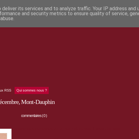
deliver its services and to analyze traffic. Your IP address and
formance and security metrics to ensure quality of service, ge
 abuse.
lux RSS
Qui sommes nous ?
 décembre, Mont-Dauphin
commentaires ( 0 )
Dimanche 9 décembre 2012, marché de noël à Mont-Dauphin.