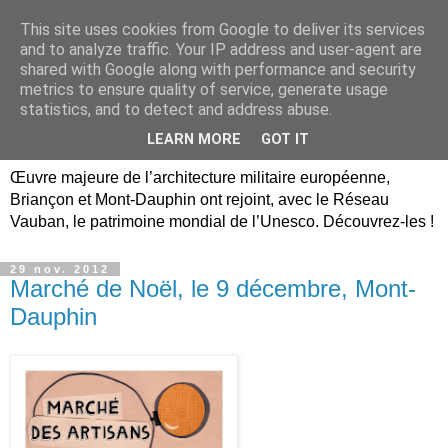
This site uses cookies from Google to deliver its services
Briançon, Mont-Dauphin,
and to analyze traffic. Your IP address and user-agent are
shared with Google along with performance and security
Vauban Unesco Hautes-
metrics to ensure quality of service, generate usage
statistics, and to detect and address abuse.
Alpes
LEARN MORE
GOT IT
Œuvre majeure de l’architecture militaire européenne,
Briançon et Mont-Dauphin ont rejoint, avec le Réseau
Vauban, le patrimoine mondial de l’Unesco. Découvrez-les !
29 nov. 2012
Marché de Noël, le 9 décembre, Mont-
Dauphin