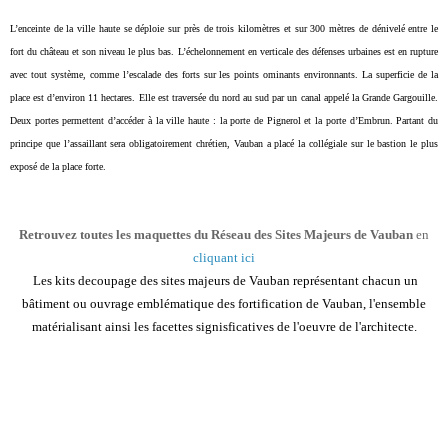
L’enceinte de la ville haute se déploie
sur près de trois kilomètres et sur 300
mètres de dénivelé entre le
fort du château
et son niveau le plus bas. L’échelonnement en
verticale des défenses urbaines est en rupture
avec
tout système, comme l’escalade des forts sur les points
ominants environnants.
La superficie de la
place est d’environ 11 hectares. Elle est traversée du nord au sud par un canal appelé la
Grande Gargouille.
Deux portes permettent d’accéder à la ville haute : la porte de Pignerol et la porte
d’Embrun. Partant du
principe que l’assaillant sera obligatoirement chrétien, Vauban a placé la collégiale sur le
bastion le plus
exposé de la place forte.
R
etrouvez
toutes les maquettes du Réseau des Sites Majeurs de Vauban
en
cliquant ici
Les kits decoupage des sites majeurs de Vauban représentant chacun un
bâtiment ou ouvrage emblématique des fortification de Vauban, l'ensemble
matérialisant ainsi les facettes signisficatives de l'oeuvre de l'architecte.