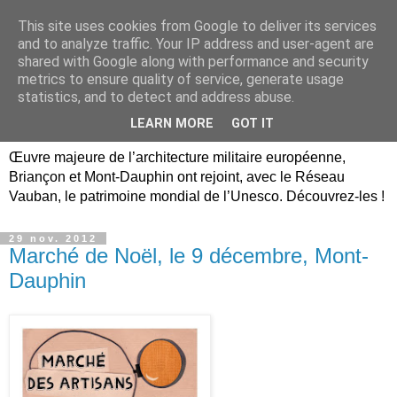
This site uses cookies from Google to deliver its services
Briançon, Mont-Dauphin,
and to analyze traffic. Your IP address and user-agent are
shared with Google along with performance and security
Vauban Unesco Hautes-
metrics to ensure quality of service, generate usage
statistics, and to detect and address abuse.
Alpes
LEARN MORE
GOT IT
Œuvre majeure de l’architecture militaire européenne,
Briançon et Mont-Dauphin ont rejoint, avec le Réseau
Vauban, le patrimoine mondial de l’Unesco. Découvrez-les !
29 nov. 2012
Marché de Noël, le 9 décembre, Mont-
Dauphin