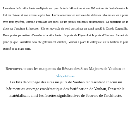
L’enceinte de la ville haute se déploie
sur près de trois kilomètres et sur 300
mètres de dénivelé entre le
fort du château
et son niveau le plus bas. L’échelonnement en
verticale des défenses urbaines est en rupture
avec
tout système, comme l’escalade des forts sur les points
ominants environnants.
La superficie de la
place est d’environ 11 hectares. Elle est traversée du nord au sud par un canal appelé la
Grande Gargouille.
Deux portes permettent d’accéder à la ville haute : la porte de Pignerol et la porte
d’Embrun. Partant du
principe que l’assaillant sera obligatoirement chrétien, Vauban a placé la collégiale sur le
bastion le plus
exposé de la place forte.
R
etrouvez
toutes les maquettes du Réseau des Sites Majeurs de Vauban
en
cliquant ici
Les kits decoupage des sites majeurs de Vauban représentant chacun un
bâtiment ou ouvrage emblématique des fortification de Vauban, l'ensemble
matérialisant ainsi les facettes signisficatives de l'oeuvre de l'architecte.