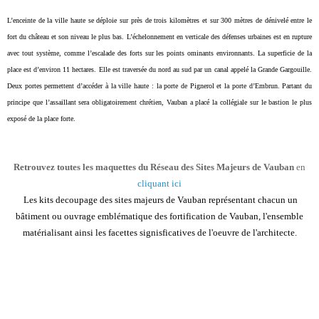
L’enceinte de la ville haute se déploie
sur près de trois kilomètres et sur 300
mètres de dénivelé entre le
fort du château
et son niveau le plus bas. L’échelonnement en
verticale des défenses urbaines est en rupture
avec
tout système, comme l’escalade des forts sur les points
ominants environnants.
La superficie de la
place est d’environ 11 hectares. Elle est traversée du nord au sud par un canal appelé la
Grande Gargouille.
Deux portes permettent d’accéder à la ville haute : la porte de Pignerol et la porte
d’Embrun. Partant du
principe que l’assaillant sera obligatoirement chrétien, Vauban a placé la collégiale sur le
bastion le plus
exposé de la place forte.
R
etrouvez
toutes les maquettes du Réseau des Sites Majeurs de Vauban
en
cliquant ici
Les kits decoupage des sites majeurs de Vauban représentant chacun un
bâtiment ou ouvrage emblématique des fortification de Vauban, l'ensemble
matérialisant ainsi les facettes signisficatives de l'oeuvre de l'architecte.