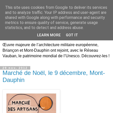
This site uses cookies from Google to deliver its services
Briançon, Mont-Dauphin,
and to analyze traffic. Your IP address and user-agent are
shared with Google along with performance and security
Vauban Unesco Hautes-
metrics to ensure quality of service, generate usage
statistics, and to detect and address abuse.
Alpes
LEARN MORE
GOT IT
Œuvre majeure de l’architecture militaire européenne,
Briançon et Mont-Dauphin ont rejoint, avec le Réseau
Vauban, le patrimoine mondial de l’Unesco. Découvrez-les !
29 nov. 2012
Marché de Noël, le 9 décembre, Mont-
Dauphin