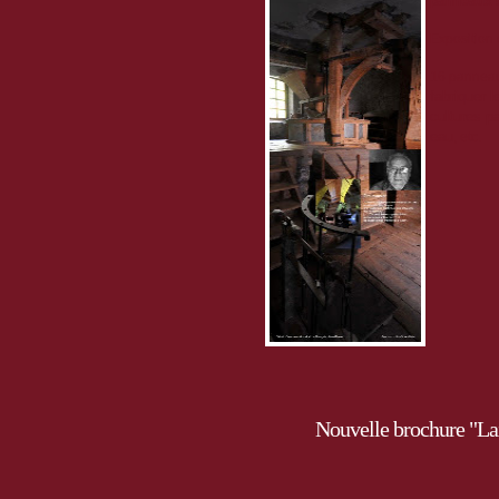
panneaux s
Exposition 
16 panneaux
fabriquer l
cultures p
eau
, etc.
Nouvelle brochure "Lai