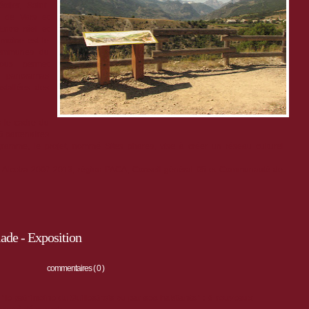
tier, Saint-
s de Vars et
Entre réel et
rimoine est le
 communes du
 vous permet
s panoramas
nstallées des
 le cadre du
5 partenaires
rogramme, le projet, nommé Sites phares, vise à créer un réseau culturel
Alcotra 2007-2013, région PACA, Conseil général 05 et Communauté de
ade - Exposition
commentaires ( 0 )
"le patrimoine du Guillestrois vu par ses habitants" : 8 nouveaux