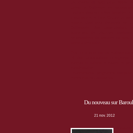
découverte du patrimoine. Après Réo
Crépin et Guillestre, les panorama
Eygliers viennent d’être installés. « 
imaginaire », le livret Circuits du pat
support idéal pour découvrir les
Guillestrois. Une carte-dépliant
également de découvrir quelque
remarquables du territoire où sont i
tables d’orientation.
Ces documents ont été réalisés dans
PIT des Hautes vallées qui regroupe 2
français et italiens. A travers ce p
transfrontalier.
Financements : programme européen 
communes du Guillestrois.
Du nouveau sur Baroul
21 nov. 2012
Exposition 