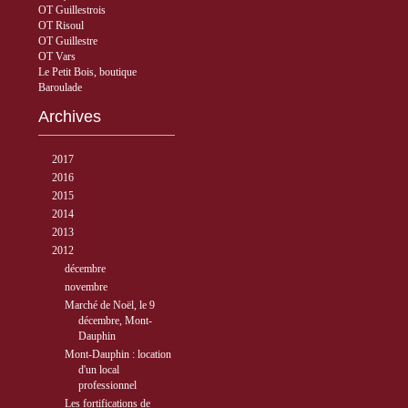
OT Guillestrois
OT Risoul
OT Guillestre
OT Vars
Le Petit Bois, boutique
Baroulade
Archives
►
2017
( 3 )
►
2016
( 5 )
►
2015
( 33 )
►
2014
( 56 )
►
2013
( 89 )
▼
2012
( 77 )
►
décembre
( 1 )
▼
novembre
( 6 )
Marché de Noël, le 9
décembre, Mont-
Dauphin
Mont-Dauphin : location
d'un local
professionnel
Les fortifications de