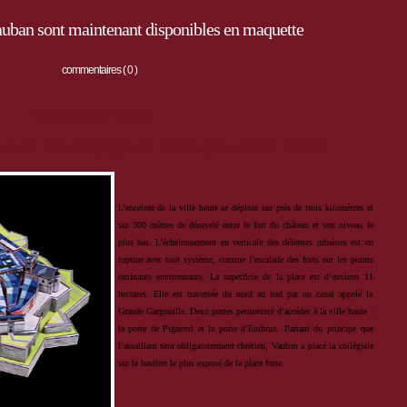
Vauban sont maintenant disponibles en maquette
commentaires ( 0 )
Nouveauté 2012
 kit de découpage de Briançon - Ville haute
L’enceinte de la ville haute se déploie
sur près de trois kilomètres et
sur 300
mètres de dénivelé entre le fort du château
et son niveau le
plus bas. L’échelonnement en
verticale des défenses urbaines est en
rupture avec
tout système, comme l’escalade des forts sur les points
ominants environnants.
La superficie de la place est d’environ 11
hectares. Elle est traversée du nord au sud par un canal appelé la
Grande Gargouille. Deux portes permettent d’accéder à la ville haute :
la porte de Pignerol et la porte
d’Embrun. Partant du principe que
l’assaillant sera obligatoirement chrétien, Vauban a placé la collégiale
sur le
bastion le plus exposé de la place forte.