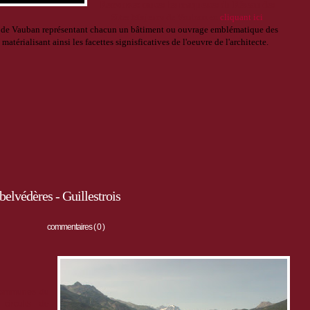
R
etrouvez
toutes les maquettes du Réseau des
Sites Majeurs de Vauban
en
cliquant ici
s de Vauban représentant chacun un bâtiment ou ouvrage emblématique des
matérialisant ainsi les facettes signisficatives de l'oeuvre de l'architecte.
belvédères - Guillestrois
commentaires ( 0 )
 communes du
circuits de