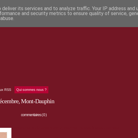
deliver its services and to analyze traffic. Your IP address and
formance and security metrics to ensure quality of service, ge
 abuse.
lux RSS
Qui sommes nous ?
 décembre, Mont-Dauphin
commentaires ( 0 )
Dimanche 9 décembre 2012, marché de noël à Mont-Dauphin.