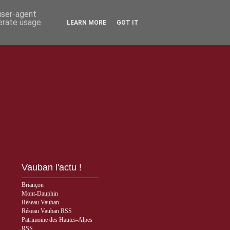
 user-agent
nerate usage
LEARN MORE
GOT IT
Vauban l'actu !
Briançon
Mont-Dauphin
Réseau Vauban
Réseau Vauban RSS
Patrimoine des Hautes-Alpes
RSS