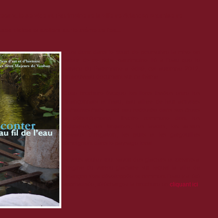
nant, le service du Patrimoine de la ville de Briançon organise de
es visites et ateliers sur le thème de l'eau.
C'est donc dans le souci de poursuivre la mise en
valeur de ce riche partrimoine lié à l'eau que le
service du Patrimoine a édité, cet automne 2012,
un nouveau document sur ce thème.
Cette brochure évoque les liens tissées entre les
Briançonnais et l'eau, eau alliée de leur activités
humaines mais aussi eau redoutée dans ses crues
et débordements. Histoire commune dont les
industries, les fontaines, les lavoirs, les vastes
réseaux d'irrigation, les puits et les gargouilles
témoignent dans le paysage local.
Si vous voulez tout savoir des glaciers et torrents à
l'origine du verrou glaciaire sur lequel la ville de
Briançon s'est développée et comment l'eau y a été
apprivoisée, téléchargez la brochure en
cliquant ici
.