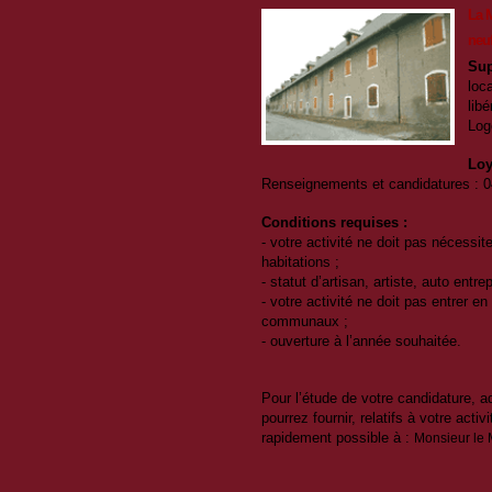
La M
neuf
Sup
loc
libé
Log
Loy
Renseignements et candidatures : 
Conditions requises :
- votre activité ne doit pas nécessit
habitations ;
- statut d’artisan, artiste, auto entrep
- votre activité ne doit pas entrer 
communaux ;
- ouverture à l’année souhaitée.
Pour l’étude de votre candidature,
pourrez fournir, relatifs à votre activ
rapidement possible à :
Monsieur le