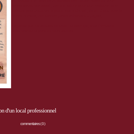
Au programme : plus de 20 artisans des Hautes-Alpes qui vous
présenteront leur travail, des animations pour tous lesâages, une
calèche pour découvrir la place forte à cheval , du vin chaud pour la
bonne humeur, des paniers garnis artisanaux à gagner,...
Organisé par les artisans de Mont Dauphin qui, pour l'occasion,
vous ouvrent la porte de leurs ateliers !
n d'un local professionnel
commentaires ( 0 )