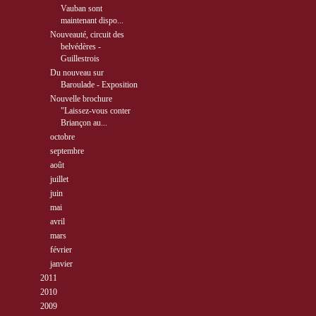
Vauban sont
maintenant dispo...
Nouveauté, circuit des
belvédères -
Guillestrois
Du nouveau sur
Baroulade - Exposition
Nouvelle brochure
"Laissez-vous conter
Briançon au...
►
octobre
( 10 )
►
septembre
( 10 )
►
août
( 12 )
►
juillet
( 13 )
►
juin
( 5 )
►
mai
( 5 )
►
avril
( 4 )
►
mars
( 4 )
►
février
( 2 )
►
janvier
( 5 )
►
2011
( 68 )
►
2010
( 40 )
►
2009
( 27 )