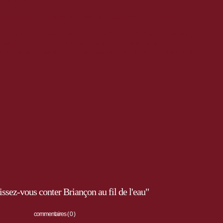
ont à découvrir.
en prêt gratuit. Contacter la Communauté de communes du Guillestrois.
 de 2m sur 80 cm système roll up avec fixation intégrée : cultiver la vigne,
e pain
tiliser une source d’eau chaude
maréchal-ferrant
irriguer les
,u
, être
,
ar les canaux , garder
un refuge Napoléon
limenter une place forte en
, a
ssez-vous conter Briançon au fil de l'eau"
commentaires ( 0 )