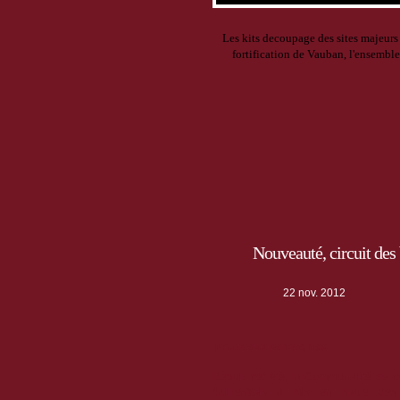
Les kits decoupage des sites majeur
fortification de Vauban, l'ensemble 
Nouveauté, circuit des 
22 nov. 2012
Nouveaux panoramas
Depuis cet été, la Communauté de
Guillestrois a mis en place des 