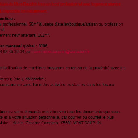
airie de Mont-Dauphin loue un local professionnel avec logement attenant
, disponible immédiatement.
erficie :
al professionnel, 50m² à usage d'atelier/boutique/artisan ou profession
ral.
ement neuf attenant, 102m².
er mensuel global : 810€.
04 92 45 18 34 ou
mairie.montdauphin@wanadoo.fr
er l’utilisation de machines bruyantes en raison de la proximité avec les
reneur, (etc.), obligatoire ;
en concurrence avec l’une des activités existantes dans les locaux
 adressez votre demande motivée avec tous les documents que vous
ité et à votre situation personnelle, par courrier ou courriel le plus
 Maire – Mairie - Caserne Campana - 05600 MONT-DAUPHIN