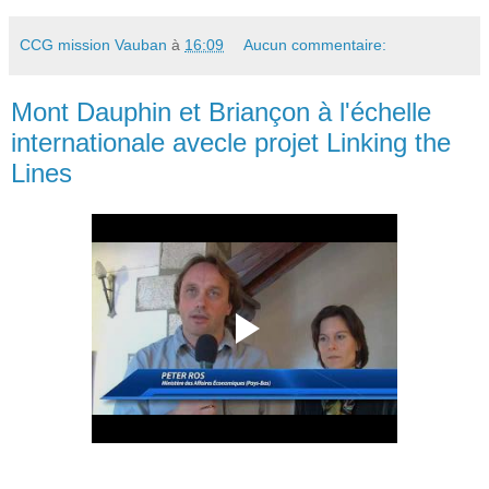
CCG mission Vauban
à
16:09
Aucun commentaire:
Mont Dauphin et Briançon à l'échelle
internationale avecle projet Linking the
Lines