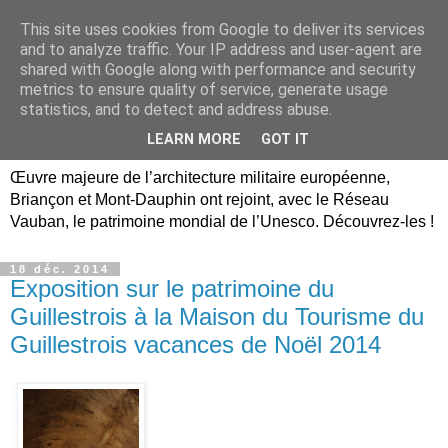
This site uses cookies from Google to deliver its services
Briançon, Mont-Dauphin,
and to analyze traffic. Your IP address and user-agent are
shared with Google along with performance and security
Vauban Unesco Hautes-
metrics to ensure quality of service, generate usage
statistics, and to detect and address abuse.
Alpes
LEARN MORE
GOT IT
Œuvre majeure de l’architecture militaire européenne,
Briançon et Mont-Dauphin ont rejoint, avec le Réseau
Vauban, le patrimoine mondial de l’Unesco. Découvrez-les !
18 déc. 2014
Exposition sur le patrimoine du
Guillestrois à la Maison du Tourisme du
Guillestrois vacances de Noël 2014