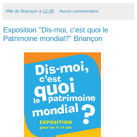
Ville de Briançon
à
12:39
Aucun commentaire:
Exposition "Dis-moi, c'est quoi le
Patrimoine mondial?" Briançon