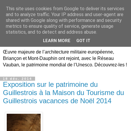
This site uses cookies from Google to deliver its services
Briançon, Mont-Dauphin,
and to analyze traffic. Your IP address and user-agent are
shared with Google along with performance and security
Vauban Unesco Hautes-
metrics to ensure quality of service, generate usage
statistics, and to detect and address abuse.
Alpes
LEARN MORE
GOT IT
Œuvre majeure de l’architecture militaire européenne,
Briançon et Mont-Dauphin ont rejoint, avec le Réseau
Vauban, le patrimoine mondial de l’Unesco. Découvrez-les !
18 déc. 2014
Exposition sur le patrimoine du
Guillestrois à la Maison du Tourisme du
Guillestrois vacances de Noël 2014