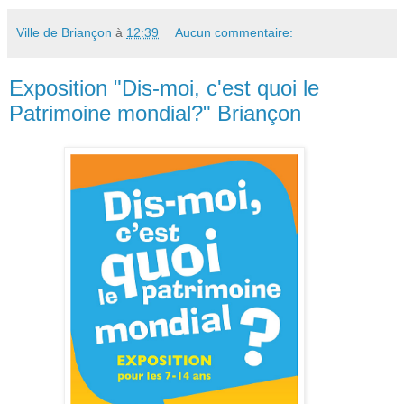
Ville de Briançon
à
12:39
Aucun commentaire:
Exposition "Dis-moi, c'est quoi le
Patrimoine mondial?" Briançon