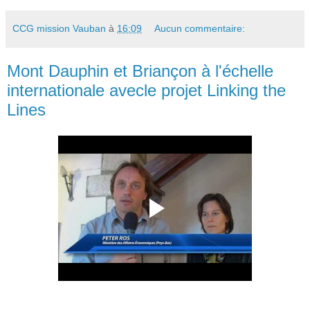
CCG mission Vauban
à
16:09
Aucun commentaire:
Mont Dauphin et Briançon à l'échelle
internationale avecle projet Linking the
Lines