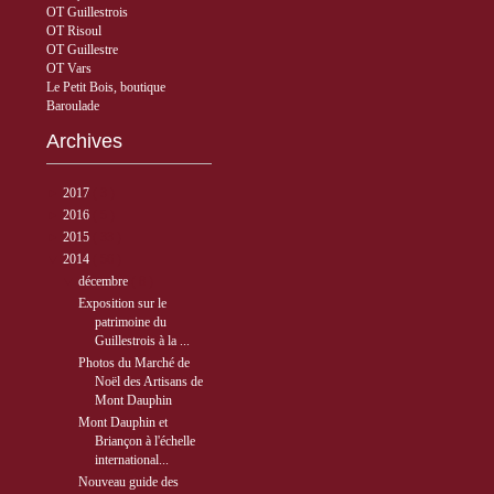
OT Guillestrois
OT Risoul
OT Guillestre
OT Vars
Le Petit Bois, boutique
Baroulade
Archives
►
2017
( 3 )
►
2016
( 5 )
►
2015
( 33 )
▼
2014
( 56 )
▼
décembre
( 8 )
Exposition sur le
patrimoine du
Guillestrois à la ...
Photos du Marché de
Noël des Artisans de
Mont Dauphin
Mont Dauphin et
Briançon à l'échelle
international...
Nouveau guide des