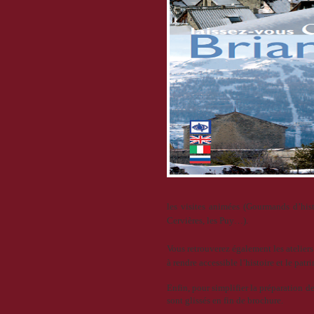
les visites animées (Gourmands d’his
Cervières, les Puy…).
Vous retrouverez également les ateliers 
à rendre accessible l’histoire et le patr
Enfin, pour simplifier la préparation d
sont glissés en fin de brochure.