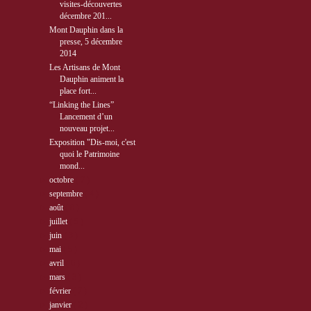
visites-découvertes
décembre 201...
Mont Dauphin dans la
presse, 5 décembre
2014
Les Artisans de Mont
Dauphin animent la
place fort...
“Linking the Lines”
Lancement d’un
nouveau projet...
Exposition "Dis-moi, c'est
quoi le Patrimoine
mond...
►
octobre
( 7 )
►
septembre
( 4 )
►
août
( 6 )
►
juillet
( 5 )
►
juin
( 3 )
►
mai
( 5 )
►
avril
( 6 )
►
mars
( 3 )
►
février
( 7 )
►
janvier
( 2 )