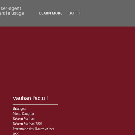
 user-agent
nerate usage
LEARN MORE
GOT IT
Vauban l'actu !
Briançon
Mont-Dauphin
Réseau Vauban
Réseau Vauban RSS
Patrimoine des Hautes-Alpes
RSS