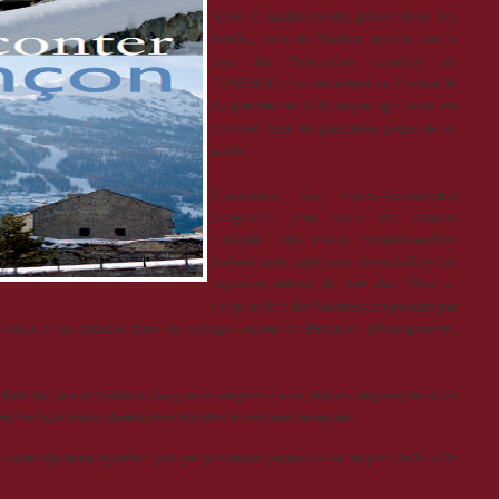
Après la traditionnelle présentation des
fortifications de Vauban inscrits sur la
liste du Patrimoine mondial de
l’UNESCO, c’est un retour sur l’actualité
du patrimoine à Briançon qui vous est
proposé dans les premières pages de ce
guide.
L’ensemble des visites-découvertes
imaginées pour vous est ensuite
présenté : des visites incontournables
(balade historique) aux plus insolites (en
raquettes autour du fort des Têtes et
jusqu’au fort des Salettes), en passant par
toires) et les balades dans les villages autour de Briançon (Montgenèvre,
Patri’mômes et visites en langues étrangères (russe, italien, anglais) destinés
imoine local à nos chères têtes blondes et visiteurs étrangers.
e votre séjour un agenda - jour par jour/mois par mois – et un plan de la ville