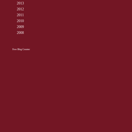
►
2013
( 89 )
►
2012
( 77 )
►
2011
( 68 )
►
2010
( 40 )
►
2009
( 27 )
►
2008
( 10 )
Free Blog Counter