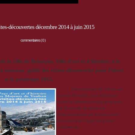
ites-découvertes décembre 2014 à juin 2015
commentaires ( 0 )
e la ville de Briançon, Ville d’art et d’histoire, a le
 son nouveau
guide des visites-découvertes
pour l’hiver
et le printemps 2015.
Dans cette nouvelle édition aux
couleurs hivernales, vous dénicherez
toutes les informations utiles pour partir
à la découverte du patrimoine
briançonnais ainsi que les nouveautés
concoctées par l’équipe des guides-
conférenciers.