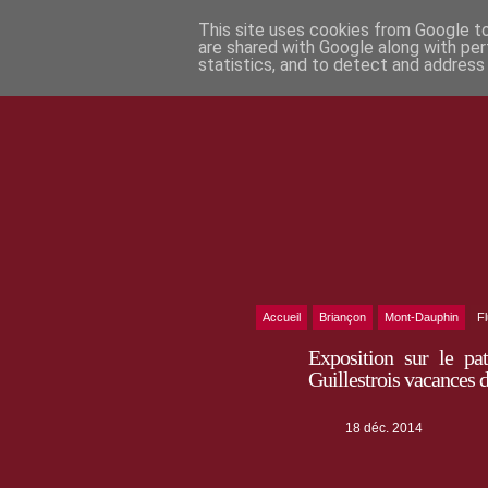
This site uses cookies from Google to 
are shared with Google along with per
statistics, and to detect and address
Accueil
Briançon
Mont-Dauphin
F
Exposition sur le pa
Guillestrois vacances 
18 déc. 2014