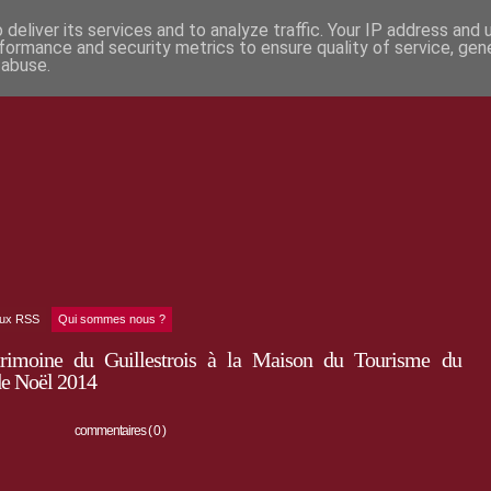
deliver its services and to analyze traffic. Your IP address and
formance and security metrics to ensure quality of service, ge
 abuse.
lux RSS
Qui sommes nous ?
trimoine du Guillestrois à la Maison du Tourisme du
de Noël 2014
commentaires ( 0 )