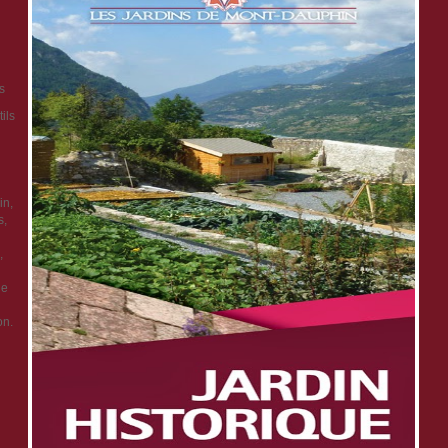
s
ils
in,
s,
,
ge
on.