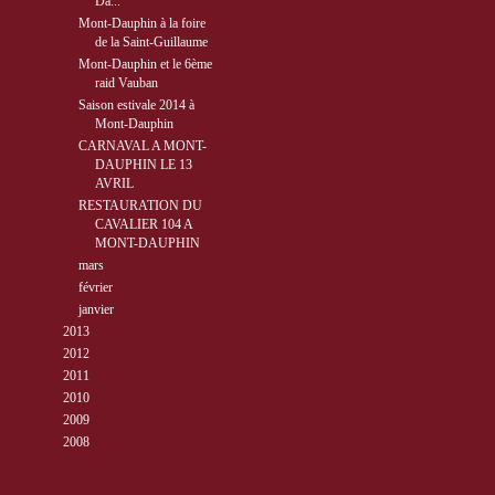
Da...
Mont-Dauphin à la foire
de la Saint-Guillaume
Mont-Dauphin et le 6ème
raid Vauban
Saison estivale 2014 à
Mont-Dauphin
CARNAVAL A MONT-
DAUPHIN LE 13
AVRIL
RESTAURATION DU
CAVALIER 104 A
MONT-DAUPHIN
►
mars
( 3 )
►
février
( 7 )
►
janvier
( 2 )
►
2013
( 89 )
►
2012
( 77 )
►
2011
( 68 )
►
2010
( 40 )
►
2009
( 27 )
►
2008
( 10 )