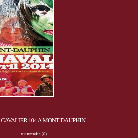
Carnaval à Mont-Dauphin
Toute la famille se déguise !
CAVALIER 104 A MONT-DAUPHIN
commentaires ( 0 )