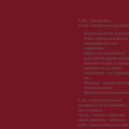
Programme prévisionnel
8 mai : Vide greniers ;
31 mai : Rendez-vous aux jardin
Bourses aux plants et aux out
Visites contées au jardin par
l’association des Voix
vagabondes
Ateliers pour les enfants et
leurs parents (planter au jard
fabrication de gites à insecte
fabrication de sa chaîne
« alimenterre » en modelage
etc.)
Smitomga : conseils recycla
déchets et jardins
Stand boissons et alimentati
7 juin : concert de l'école de
musique et d’art du Guillestrois,
19h, à l’arsenal
Fin juin : Feux de la Saint Jean
Juin à septembre : ateliers au
jardin : engrais verts (purin ortie,