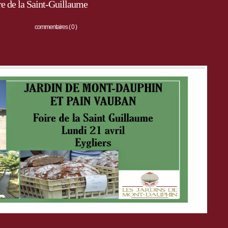
e de la Saint-Guillaume
commentaires ( 0 )
ril, à Eygliers
érivés du jardin de Mont-Dauphin