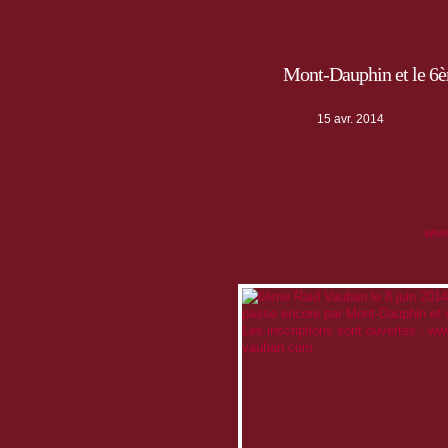
Mont-Dauphin et le 6
15 avr. 2014
6ème Raid Vauban le 8 juin 2014...
... qui passe encore par Mont-Dauph
Les inscriptions sont ouvertes :
www