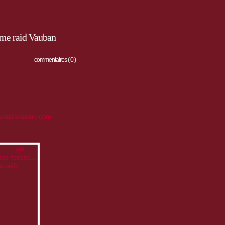
ème raid Vauban
commentaires ( 0 )
in et ses fossés...
.raid-vauban.com