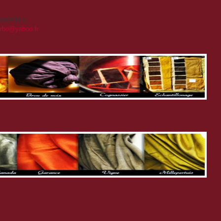
étales écologique
T-DAUPHIN
arbo@yahoo.fr