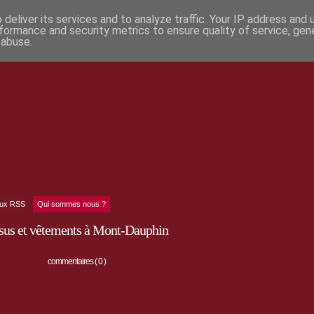
deliver its services and to analyze traffic. Your IP address and
formance and security metrics to ensure quality of service, ge
 abuse.
lux RSS
Qui sommes nous ?
issus et vêtements à Mont-Dauphin
commentaires ( 0 )
ture et les plantes, Sylvie Carbonnet crée des
vêtements à partir de
laine, coton bio, lin bio, chanvre bio, provenant de France ou d’Europe _