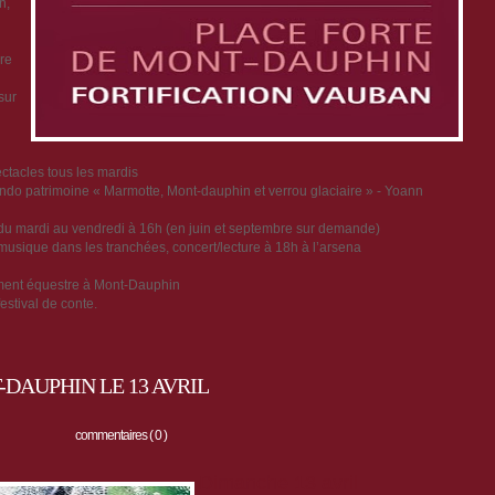
n,
re
sur
tacles tous les mardis
, rando patrimoine « Marmotte, Mont-dauphin et verrou glaciaire » - Yoann
in, du mardi au vendredi à 16h (en juin et septembre sur demande)
 musique dans les tranchées, concert/lecture à 18h à l’arsena
ment équestre à Mont-Dauphin
estival de conte.
DAUPHIN LE 13 AVRIL
commentaires ( 0 )
Dimanche 13 avril