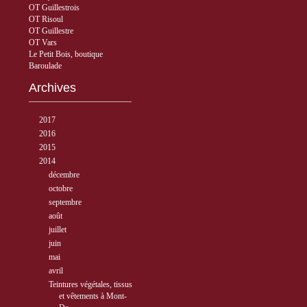
OT Guillestrois
OT Risoul
OT Guillestre
OT Vars
Le Petit Bois, boutique
Baroulade
Archives
►
2017
( 3 )
►
2016
( 5 )
►
2015
( 33 )
▼
2014
( 56 )
►
décembre
( 8 )
►
octobre
( 7 )
►
septembre
( 4 )
►
août
( 6 )
►
juillet
( 5 )
►
juin
( 3 )
►
mai
( 5 )
▼
avril
( 6 )
Teintures végétales, tissus
et vêtements à Mont-