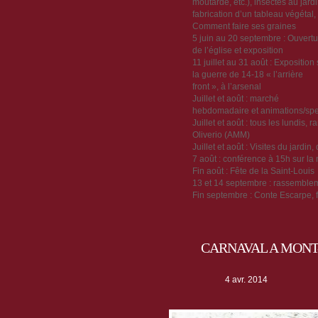
moutarde, etc.), insectes au jardi
fabrication d’un tableau végétal,
Comment faire ses graines
5 juin au 20 septembre : Ouvertu
de l’église et exposition
11 juillet au 31 août : Exposition 
la guerre de 14-18 « l’arrière
front », à l’arsenal
Juillet et août : marché
hebdomadaire et animations/spec
Juillet et août : tous les lundis
Oliverio (AMM)
Juillet et août : Visites du jard
7 août : conférence à 15h sur la
Fin août : Fête de la Saint-Louis
13 et 14 septembre : rassemble
Fin septembre : Conte Escarpe, f
CARNAVAL A MONT-
4 avr. 2014