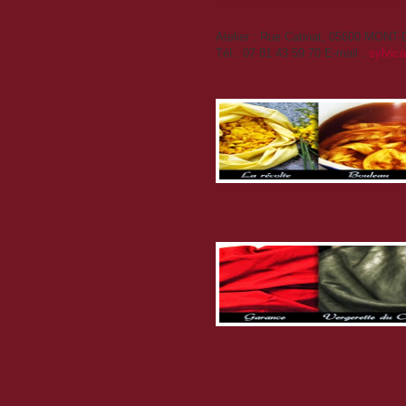
qu'elle teint avec des teintures vég
Atelier : Rue Catinat, 05600 MON
Tél : 07 81 43 59 70 E-mail :
sylvic