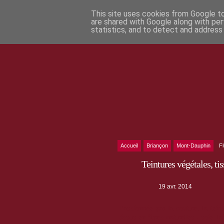
This site uses cookies from Google to 
are shared with Google along with per
statistics, and to detect and address
Accueil
Briançon
Mont-Dauphin
F
Teintures végétales, t
19 avr. 2014
Passionnée par la couture, la tein
tissus en fibres naturelles - soie, 