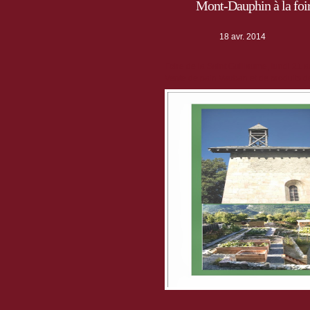
Mont-Dauphin à la foir
18 avr. 2014
Foire de la Saint Guillaume, lundi 21 av
Vente de pain Vauban et de produits d