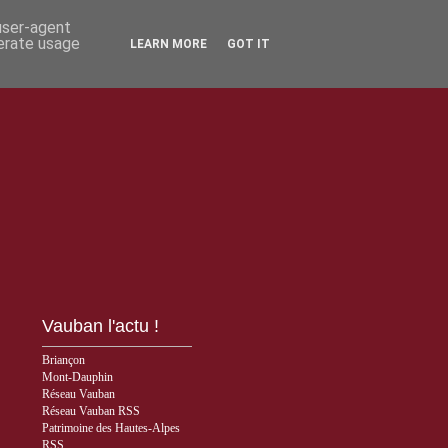
 user-agent
nerate usage
LEARN MORE
GOT IT
Vauban l'actu !
Briançon
Mont-Dauphin
Réseau Vauban
Réseau Vauban RSS
Patrimoine des Hautes-Alpes
RSS