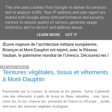
This site uses cookies from Google to deliver its services
Briançon, Mont-Dauphin,
and to analyze traffic. Your IP address and user-agent are
shared with Google along with performance and security
Vauban Unesco Hautes-
metrics to ensure quality of service, generate usage
statistics, and to detect and address abuse.
Alpes
LEARN MORE
GOT IT
Œuvre majeure de l’architecture militaire européenne,
Briançon et Mont-Dauphin ont rejoint, avec le Réseau
Vauban, le patrimoine mondial de l’Unesco. Découvrez-les !
19 avr. 2014
Teintures végétales, tissus et vêtements
à Mont-Dauphin
Passionnée par la couture, la teinture et les plantes, Sylvie Carbonnet
crée des
vêtements à partir de tissus en fibres naturelles - soie, laine,
coton bio, lin bio, chanvre bio, provenant de France ou d’Europe _ qu'elle
teint avec des teintures végétales écologique