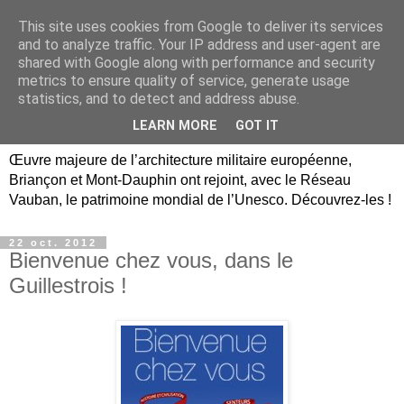
This site uses cookies from Google to deliver its services
Briançon, Mont-Dauphin,
and to analyze traffic. Your IP address and user-agent are
shared with Google along with performance and security
Vauban Unesco Hautes-
metrics to ensure quality of service, generate usage
statistics, and to detect and address abuse.
Alpes
LEARN MORE
GOT IT
Œuvre majeure de l’architecture militaire européenne,
Briançon et Mont-Dauphin ont rejoint, avec le Réseau
Vauban, le patrimoine mondial de l’Unesco. Découvrez-les !
22 oct. 2012
Bienvenue chez vous, dans le
Guillestrois !